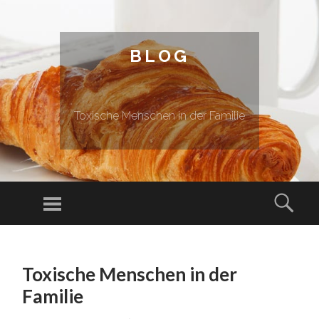
BLOG
Toxische Menschen in der Familie
Menu
Sear
SKIP TO CONTENT
Toxische Menschen in der
Familie